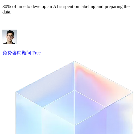
80% of time to develop an AI is spent on labeling and preparing the
data.
免费咨询顾问 Free