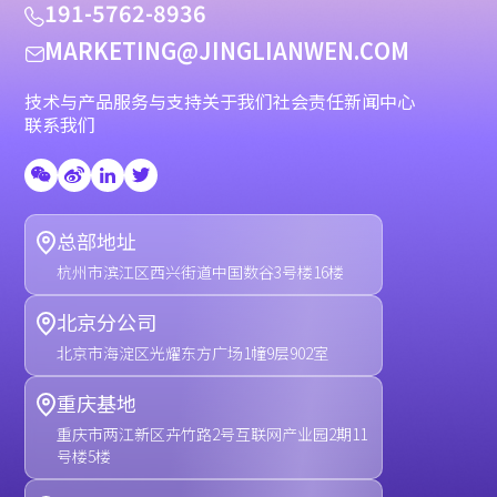
1
9
1
-
5
7
6
2
-
8
9
3
6
M
A
R
K
E
T
I
N
G
@
J
I
N
G
L
I
A
N
W
E
N
.
C
O
M
技术与产品
服务与支持
关于我们
社会责任
新闻中心
联系我们
总部地址
杭州市滨江区西兴街道中国数谷3号楼16楼
北京分公司
北京市海淀区光耀东方广场1幢9层902室
重庆基地
重庆市两江新区卉竹路2号互联网产业园2期11
号楼5楼