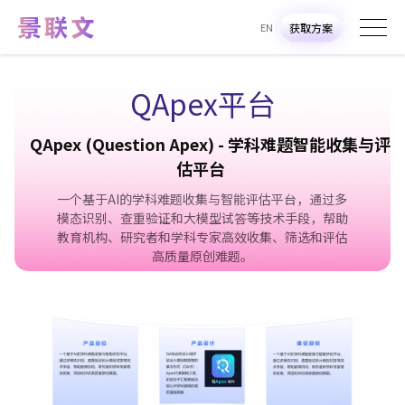
EN
获取方案
QApex平台
Q
A
p
e
x
(
Q
u
e
s
t
i
o
n
A
p
e
x
)
-
学
科
难
题
智
能
收
集
与
评
估
平
台
一个基于AI的学科难题收集与智能评估平台，通过多
模态识别、查重验证和大模型试答等技术手段，帮助
教育机构、研究者和学科专家高效收集、筛选和评估
高质量原创难题。
获取方案
在线咨询