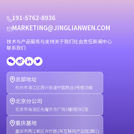
1
9
1
-
5
7
6
2
-
8
9
3
6
M
A
R
K
E
T
I
N
G
@
J
I
N
G
L
I
A
N
W
E
N
.
C
O
M
技术与产品
服务与支持
关于我们
社会责任
新闻中心
联系我们
总部地址
杭州市滨江区西兴街道中国数谷3号楼16楼
北京分公司
北京市海淀区光耀东方广场1幢9层902室
重庆基地
重庆市两江新区卉竹路2号互联网产业园2期11