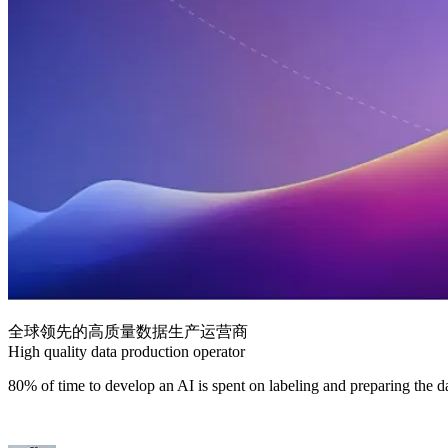
全球领先的高质量数据生产运营商
High quality data production operator
80% of time to develop an AI is spent on labeling and preparing the d