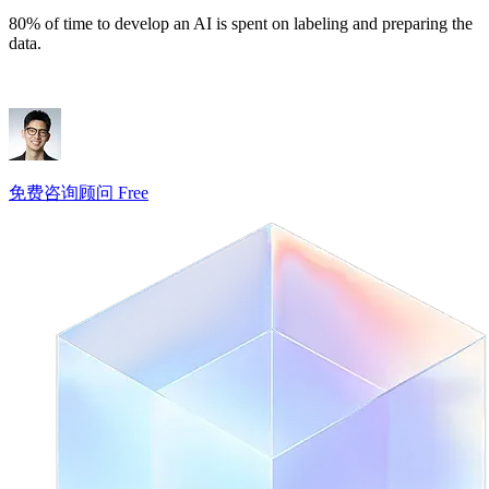
80% of time to develop an AI is spent on labeling and preparing the
data.
免费咨询顾问 Free