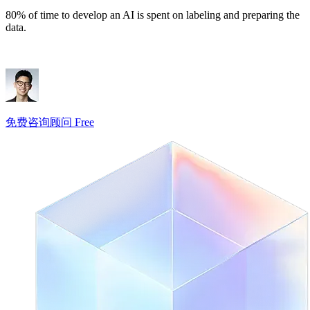
80% of time to develop an AI is spent on labeling and preparing the
data.
免费咨询顾问 Free